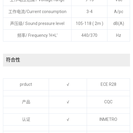
工作电流/Current consumption
3-4
A/pc
声压级/ Sound pressure level
105-118 ( 2m )
dB(A)
频率/ Frequency ‘H+L’
440/370
Hz
符合性
prduct
√
ECE R28
产品
√
CQC
认证
√
INMETRO